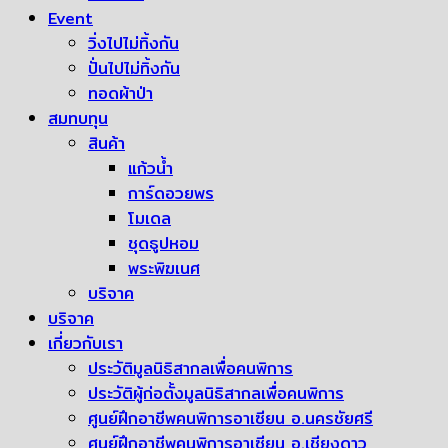
Event
วิ่งไปไม่ทิ้งกัน
ปั่นไปไม่ทิ้งกัน
ทอดผ้าป่า
สมทบทุน
สินค้า
แก้วน้ำ
การ์ดอวยพร
โมเดล
ชุดธูปหอม
พระพิฆเนศ
บริจาค
บริจาค
เกี่ยวกับเรา
ประวัติมูลนิธิสากลเพื่อคนพิการ
ประวัติผู้ก่อตั้งมูลนิธิสากลเพื่อคนพิการ
ศูนย์ฝึกอาชีพคนพิการอาเซียน อ.นครชัยศรี
ศูนย์ฝึกอาชีพคนพิการอาเซียน อ.เชียงดาว