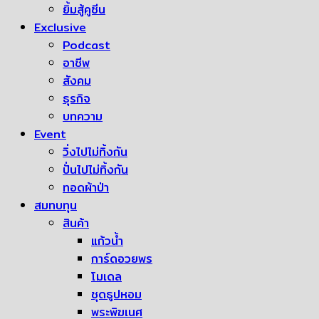
ยิ้มสู้คูซีน
Exclusive
Podcast
อาชีพ
สังคม
ธุรกิจ
บทความ
Event
วิ่งไปไม่ทิ้งกัน
ปั่นไปไม่ทิ้งกัน
ทอดผ้าป่า
สมทบทุน
สินค้า
แก้วน้ำ
การ์ดอวยพร
โมเดล
ชุดธูปหอม
พระพิฆเนศ