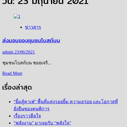
วัน:
23 มิถุนายน 2021
ข่าวสาร
ส่งมอบของชุมชนโบสถ์บน
admin
23/06/2021
ชุมชนโบสถ์บน ซอยเจริ...
Read
Read More
more
about
เรื่องล่าสุด
ส่ง
มอบ
“ยิ้มสู้คาเฟ่” พื้นที่แห่งรอยยิ้ม ความอร่อย และโอกาสที่
ของ
ยั่งยืนของคนพิการ
ชุมชน
เรื่องราวฮีลใจ
โบสถ์
“พลังงาน” มาเจอกับ “พลังใจ”
บน