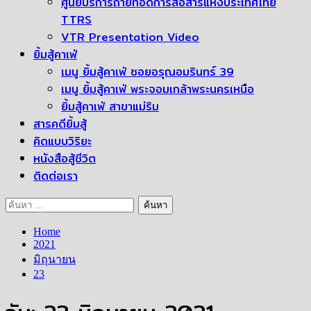
ศูนย์บริการถ่ายทอดการสื่อสารแห่งประเทศไทย
TTRS
VTR Presentation Video
ยิ้มสู้คาเฟ่
เมนู ยิ้มสู้คาเฟ่ ซอยอรุณอมรินทร์ 39
เมนู ยิ้มสู้คาเฟ่ พระจอมเกล้าพระนครเหนือ
ยิ้มสู้คาเฟ่ สาขาแม่ริม
สารคดียิ้มสู้
คิดแบบวิริยะ
หนังสือสู้ชีวิต
ติดต่อเรา
ค้นหา
สำหรับ:
Home
2021
มิถุนายน
23