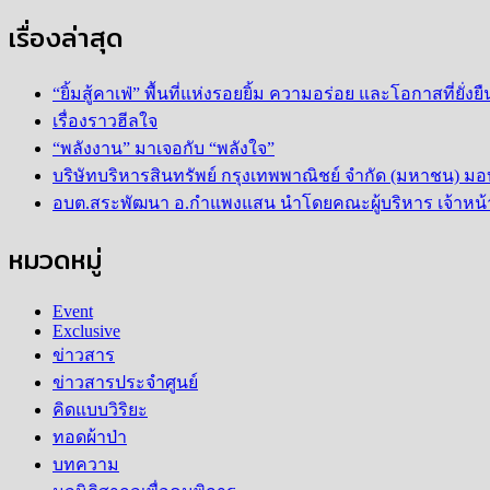
more
หน้า
about
เรื่องล่าสุด
บ้าน
อบต.โคก
ชาว
แย้
Pruksa
“ยิ้มสู้คาเฟ่” พื้นที่แห่งรอยยิ้ม ความอร่อย และโอกาสที่ยั่
ชม
Family
เรื่องราวฮีลใจ
Club
การ
“พลังงาน” มาเจอกับ “พลังใจ”
ดำเนิน
บริษัทบริหารสินทรัพย์ กรุงเทพพาณิชย์ จำกัด (มหาชน) มอ
งาน
อบต.สระพัฒนา อ.กำแพงแสน นำโดยคณะผู้บริหาร เจ้าหน้าท
ศูนย์ฯ
นครชัยศรี
หมวดหมู่
Event
Exclusive
ข่าวสาร
ข่าวสารประจำศูนย์
คิดแบบวิริยะ
ทอดผ้าป่า
บทความ