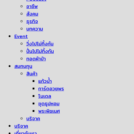
อาชีพ
สังคม
ธุรกิจ
บทความ
Event
วิ่งไปไม่ทิ้งกัน
ปั่นไปไม่ทิ้งกัน
ทอดผ้าป่า
สมทบทุน
สินค้า
แก้วน้ำ
การ์ดอวยพร
โมเดล
ชุดธูปหอม
พระพิฆเนศ
บริจาค
บริจาค
เกี่ยวกับเรา