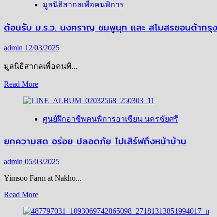
มูลนิธิสากลเพื่อคนพิการ
วิริยะ
นาม
ต้อนรับ ม.ร.ว. นงคราญ ชมพูนุท และ สโมสรซอนต้ากร
ศิริ
พงศ์
admin
12/03/2025
พันธุ์
มูลนิธิสากลเพื่อคนพิ...
รับ
รางวัล
Read
Read More
more
เกียรติยศ
about
ผู้นำ
ต้อนรับ
คน
ศูนย์ฝึกอาชีพคนพิการอาเซียน นครชัยศรี
ม.ร.ว.
พิการ
นงคราญ
ยกความสด อร่อย ปลอดภัย ไปเสิร์ฟถึงหน้าบ้าน
ที่
ชมพูนุท
สร้าง
และ
admin
05/03/2025
แรง
สโมสร
Yimsoo Farm at Nakho...
บันดาล
ซอน
ใจ
Read
Read More
ต้า
more
งาน
กรุงเทพ
about
“ผู้นำ