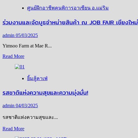
12
ยก
(Zonta
คน
ศูนย์ฝึกอาชีพคนพิการอาเซียน อ.แม่ริม
ความ
Club
พิการ
of
สด
ร่วมงานและจัดบูธจำหน่ายสินค้า ณ JOB FAIR เชียงใหม
ที่
Bangkok
อร่อย
12)
สร้าง
ปลอดภัย
admin
05/03/2025
แรง
ไป
บันดาล
Yimsoo Farm at Mae R...
เสิร์ฟ
ใจ
Read
Read More
ถึง
TOP
more
หน้า
10”
about
บ้าน
ร่วม
ยิ้มสู้คาเฟ่
งาน
และ
รสชาติแห่งความสุขและความมุ่งมั่น!
จัด
บูธ
admin
04/03/2025
จำหน่าย
รสชาติแห่งความสุขและ...
สินค้า
ณ
Read
Read More
more
JOB