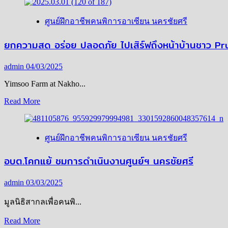
about
FAIR
รสชาติ
เชียงใหม่
ศูนย์ฝึกอาชีพคนพิการอาเซียน นครชัยศรี
2025
แห่ง
ณ
ความ
ยกความสด อร่อย ปลอดภัย ไปเสิร์ฟถึงหน้าบ้านชาว Pr
หอ
สุข
ประชุม
และ
admin
04/03/2025
มหาวิทยาลัย
ความ
Yimsoo Farm at Nakho...
เชียงใหม่
มุ่ง
Read
Read More
มั่น!
more
about
ยก
ศูนย์ฝึกอาชีพคนพิการอาเซียน นครชัยศรี
ความ
สด
อบต.โคกแย้ ชมการดำเนินงานศูนย์ฯ นครชัยศรี
อร่อย
ปลอดภัย
admin
03/03/2025
ไป
มูลนิธิสากลเพื่อคนพิ...
เสิร์ฟ
ถึง
Read
Read More